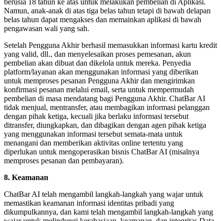
berusia 18 tahun ke atas untuk melakukan pembelian di Aplikasi.
Namun, anak-anak di atas tiga belas tahun tetapi di bawah delapan
belas tahun dapat mengakses dan memainkan aplikasi di bawah
pengawasan wali yang sah.
Setelah Pengguna Akhir berhasil memasukkan informasi kartu kredit
yang valid, dll., dan menyelesaikan proses pemesanan, akun
pembelian akan dibuat dan dikelola untuk mereka. Penyedia
platform/layanan akan menggunakan informasi yang diberikan
untuk memproses pesanan Pengguna Akhir dan mengirimkan
konfirmasi pesanan melalui email, serta untuk mempermudah
pembelian di masa mendatang bagi Pengguna Akhir. ChatBar AI
tidak menjual, mentransfer, atau membagikan informasi pelanggan
dengan pihak ketiga, kecuali jika berlaku informasi tersebut
ditransfer, diungkapkan, dan dibagikan dengan agen pihak ketiga
yang menggunakan informasi tersebut semata-mata untuk
menangani dan memberikan aktivitas online tertentu yang
diperlukan untuk mengoperasikan bisnis ChatBar AI (misalnya
memproses pesanan dan pembayaran).
8. Keamanan
ChatBar AI telah mengambil langkah-langkah yang wajar untuk
memastikan keamanan informasi identitas pribadi yang
dikumpulkannya, dan kami telah mengambil langkah-langkah yang
wajar untuk melindungi kerahasiaan, keamanan, dan integritas Data