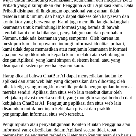
Pribadi yang dikumpulkan dari Pengguna Akhir Aplikasi kami. Data
Pribadi disimpan di lingkungan operasional yang aman, tidak
tersedia untuk umum, dan hanya dapat diakses oleh karyawan dan
kontraktor yang berwenang. Kami juga memiliki langkah-langkah
keamanan untuk melindungi informasi yang berada di bawah
kendali kami dari kehilangan, penyalahgunaan, dan perubahan.
Namun, tidak ada keamanan yang sempurna. Oleh karena itu,
meskipun kami berupaya melindungi informasi identitas pribadi,
kami tidak dapat memastikan atau menjamin keamanan informasi
apa pun yang dikirimkan kepada kami melalui atau sehubungan
dengan Aplikasi, yang kami simpan di sistem kami, atau yang
disimpan di sistem penyedia layanan kami.
Harap dicatat bahwa ChatBar AI dapat menyediakan tautan ke
aplikasi dan situs web lain yang dioperasikan dan dihosting oleh
pihak ketiga yang mungkin memiliki praktik pengumpulan informasi
mereka sendiri. Aplikasi dan situs web lain tersebut diatur oleh
kebijakan privasi mereka sendiri, yang mungkin sangat berbeda dari
kebijakan ChatBar AI. Pengunjung aplikasi dan situs web lain
disarankan untuk meninjau kebijakan privasi dan praktik
pengumpulan informasi situs web tersebut.
Pengumpulan atau penyalahgunaan Konten Buatan Pengguna atau
informasi yang disediakan dalam Aplikasi secara tidak tepat
merupakan pelanggaran terhadap Ketentuan Penggunaan dan harus