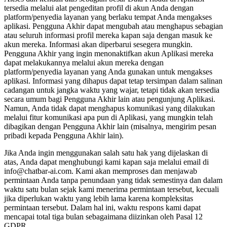
tersedia melalui alat pengeditan profil di akun Anda dengan
platform/penyedia layanan yang berlaku tempat Anda mengakses
aplikasi. Pengguna Akhir dapat mengubah atau menghapus sebagian
atau seluruh informasi profil mereka kapan saja dengan masuk ke
akun mereka. Informasi akan diperbarui sesegera mungkin.
Pengguna Akhir yang ingin menonaktifkan akun Aplikasi mereka
dapat melakukannya melalui akun mereka dengan
platform/penyedia layanan yang Anda gunakan untuk mengakses
aplikasi. Informasi yang dihapus dapat tetap tersimpan dalam salinan
cadangan untuk jangka waktu yang wajar, tetapi tidak akan tersedia
secara umum bagi Pengguna Akhir lain atau pengunjung Aplikasi.
Namun, Anda tidak dapat menghapus komunikasi yang dilakukan
melalui fitur komunikasi apa pun di Aplikasi, yang mungkin telah
dibagikan dengan Pengguna Akhir lain (misalnya, mengirim pesan
pribadi kepada Pengguna Akhir lain).
Jika Anda ingin menggunakan salah satu hak yang dijelaskan di
atas, Anda dapat menghubungi kami kapan saja melalui email di
info@chatbar-ai.com. Kami akan memproses dan menjawab
permintaan Anda tanpa penundaan yang tidak semestinya dan dalam
waktu satu bulan sejak kami menerima permintaan tersebut, kecuali
jika diperlukan waktu yang lebih lama karena kompleksitas
permintaan tersebut. Dalam hal ini, waktu respons kami dapat
mencapai total tiga bulan sebagaimana diizinkan oleh Pasal 12
GDPR.