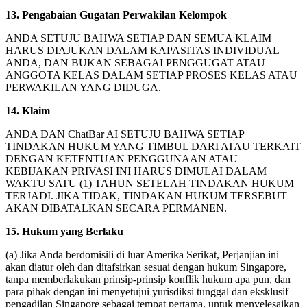
13. Pengabaian Gugatan Perwakilan Kelompok
ANDA SETUJU BAHWA SETIAP DAN SEMUA KLAIM
HARUS DIAJUKAN DALAM KAPASITAS INDIVIDUAL
ANDA, DAN BUKAN SEBAGAI PENGGUGAT ATAU
ANGGOTA KELAS DALAM SETIAP PROSES KELAS ATAU
PERWAKILAN YANG DIDUGA.
14. Klaim
ANDA DAN ChatBar AI SETUJU BAHWA SETIAP
TINDAKAN HUKUM YANG TIMBUL DARI ATAU TERKAIT
DENGAN KETENTUAN PENGGUNAAN ATAU
KEBIJAKAN PRIVASI INI HARUS DIMULAI DALAM
WAKTU SATU (1) TAHUN SETELAH TINDAKAN HUKUM
TERJADI. JIKA TIDAK, TINDAKAN HUKUM TERSEBUT
AKAN DIBATALKAN SECARA PERMANEN.
15. Hukum yang Berlaku
(a) Jika Anda berdomisili di luar Amerika Serikat, Perjanjian ini
akan diatur oleh dan ditafsirkan sesuai dengan hukum Singapore,
tanpa memberlakukan prinsip-prinsip konflik hukum apa pun, dan
para pihak dengan ini menyetujui yurisdiksi tunggal dan eksklusif
pengadilan Singapore sebagai tempat pertama, untuk menyelesaikan