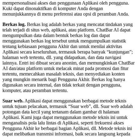
mempersonalisasi akses dan penggunaan Aplikasi oleh pengguna.
Kuki dapat dinonaktifkan di komputer Anda dengan
menunjukkannya di menu preferensi atau opsi di peramban Anda.
Berkas log.
Berkas log adalah berkas yang mencatat tindakan yang
telah terjadi di situs web, aplikasi, atau platform. ChatBar AI dapat
mengumpulkan data dalam bentuk berkas log dan dapat
menggunakan berkas log tersebut untuk mengumpulkan statistik
tentang kebiasaan pengguna Akhir dan untuk menilai aktivitas
Aplikasi secara keseluruhan, termasuk berapa banyak “kunjungan”;
halaman web tertentu, dll. yang didapatkan, dan data navigasi
lainnya. Entri ini dibuat secara anonim, dan memungkinkan ChatBar
AI dan/atau platform untuk melacak minat pada promosi dan fitur
tertentu, memecahkan masalah teknis, dan menyediakan konten
yang mungkin menarik bagi Pengguna Akhir. Berkas log hanya
digunakan secara internal, dan tidak terkait dengan pengguna,
komputer, atau peramban tertentu.
Suar web.
Aplikasi dapat menggunakan berbagai metode teknis
untuk tujuan pelacakan, termasuk “Suar web”, dll. Suar web adalah
potongan data kecil yang tertanam dalam gambar di halaman
Aplikasi. Kami juga dapat menggunakan metode teknis ini untuk
menganalisis pola lalu lintas di Aplikasi, seperti frekuensi akses
Pengguna Akhir ke berbagai bagian Aplikasi, dll. Metode teknis ini
dapat melibatkan transmisi informasi, baik secara langsung kepada