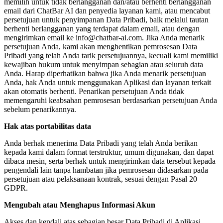
memilih untuk tidak berlangganan dan/atau berhenti berlangganan
email dari ChatBar AI dan penyedia layanan kami, atau mencabut
persetujuan untuk penyimpanan Data Pribadi, baik melalui tautan
berhenti berlangganan yang terdapat dalam email, atau dengan
mengirimkan email ke info@chatbar-ai.com. Jika Anda menarik
persetujuan Anda, kami akan menghentikan pemrosesan Data
Pribadi yang telah Anda tarik persetujuannya, kecuali kami memiliki
kewajiban hukum untuk menyimpan sebagian atau seluruh data
Anda. Harap diperhatikan bahwa jika Anda menarik persetujuan
Anda, hak Anda untuk menggunakan Aplikasi dan layanan terkait
akan otomatis berhenti. Penarikan persetujuan Anda tidak
memengaruhi keabsahan pemrosesan berdasarkan persetujuan Anda
sebelum penarikannya.
Hak atas portabilitas data
Anda berhak menerima Data Pribadi yang telah Anda berikan
kepada kami dalam format terstruktur, umum digunakan, dan dapat
dibaca mesin, serta berhak untuk mengirimkan data tersebut kepada
pengendali lain tanpa hambatan jika pemrosesan didasarkan pada
persetujuan atau pelaksanaan kontrak, sesuai dengan Pasal 20
GDPR.
Mengubah atau Menghapus Informasi Akun
Akses dan kendali atas sebagian besar Data Pribadi di Aplikasi