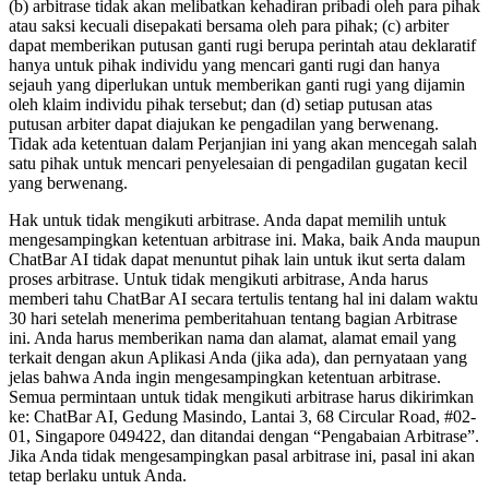
(b) arbitrase tidak akan melibatkan kehadiran pribadi oleh para pihak
atau saksi kecuali disepakati bersama oleh para pihak; (c) arbiter
dapat memberikan putusan ganti rugi berupa perintah atau deklaratif
hanya untuk pihak individu yang mencari ganti rugi dan hanya
sejauh yang diperlukan untuk memberikan ganti rugi yang dijamin
oleh klaim individu pihak tersebut; dan (d) setiap putusan atas
putusan arbiter dapat diajukan ke pengadilan yang berwenang.
Tidak ada ketentuan dalam Perjanjian ini yang akan mencegah salah
satu pihak untuk mencari penyelesaian di pengadilan gugatan kecil
yang berwenang.
Hak untuk tidak mengikuti arbitrase. Anda dapat memilih untuk
mengesampingkan ketentuan arbitrase ini. Maka, baik Anda maupun
ChatBar AI tidak dapat menuntut pihak lain untuk ikut serta dalam
proses arbitrase. Untuk tidak mengikuti arbitrase, Anda harus
memberi tahu ChatBar AI secara tertulis tentang hal ini dalam waktu
30 hari setelah menerima pemberitahuan tentang bagian Arbitrase
ini. Anda harus memberikan nama dan alamat, alamat email yang
terkait dengan akun Aplikasi Anda (jika ada), dan pernyataan yang
jelas bahwa Anda ingin mengesampingkan ketentuan arbitrase.
Semua permintaan untuk tidak mengikuti arbitrase harus dikirimkan
ke: ChatBar AI, Gedung Masindo, Lantai 3, 68 Circular Road, #02-
01, Singapore 049422, dan ditandai dengan “Pengabaian Arbitrase”.
Jika Anda tidak mengesampingkan pasal arbitrase ini, pasal ini akan
tetap berlaku untuk Anda.