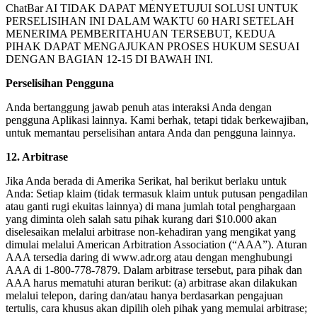
ChatBar AI TIDAK DAPAT MENYETUJUI SOLUSI UNTUK
PERSELISIHAN INI DALAM WAKTU 60 HARI SETELAH
MENERIMA PEMBERITAHUAN TERSEBUT, KEDUA
PIHAK DAPAT MENGAJUKAN PROSES HUKUM SESUAI
DENGAN BAGIAN 12-15 DI BAWAH INI.
Perselisihan Pengguna
Anda bertanggung jawab penuh atas interaksi Anda dengan
pengguna Aplikasi lainnya. Kami berhak, tetapi tidak berkewajiban,
untuk memantau perselisihan antara Anda dan pengguna lainnya.
12. Arbitrase
Jika Anda berada di Amerika Serikat, hal berikut berlaku untuk
Anda: Setiap klaim (tidak termasuk klaim untuk putusan pengadilan
atau ganti rugi ekuitas lainnya) di mana jumlah total penghargaan
yang diminta oleh salah satu pihak kurang dari $10.000 akan
diselesaikan melalui arbitrase non-kehadiran yang mengikat yang
dimulai melalui American Arbitration Association (“AAA”). Aturan
AAA tersedia daring di www.adr.org atau dengan menghubungi
AAA di 1-800-778-7879. Dalam arbitrase tersebut, para pihak dan
AAA harus mematuhi aturan berikut: (a) arbitrase akan dilakukan
melalui telepon, daring dan/atau hanya berdasarkan pengajuan
tertulis, cara khusus akan dipilih oleh pihak yang memulai arbitrase;