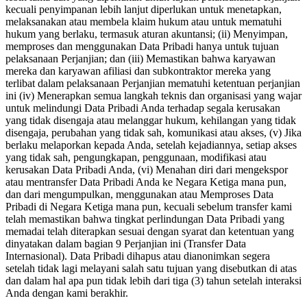
kecuali penyimpanan lebih lanjut diperlukan untuk menetapkan,
melaksanakan atau membela klaim hukum atau untuk mematuhi
hukum yang berlaku, termasuk aturan akuntansi; (ii) Menyimpan,
memproses dan menggunakan Data Pribadi hanya untuk tujuan
pelaksanaan Perjanjian; dan (iii) Memastikan bahwa karyawan
mereka dan karyawan afiliasi dan subkontraktor mereka yang
terlibat dalam pelaksanaan Perjanjian mematuhi ketentuan perjanjian
ini (iv) Menerapkan semua langkah teknis dan organisasi yang wajar
untuk melindungi Data Pribadi Anda terhadap segala kerusakan
yang tidak disengaja atau melanggar hukum, kehilangan yang tidak
disengaja, perubahan yang tidak sah, komunikasi atau akses, (v) Jika
berlaku melaporkan kepada Anda, setelah kejadiannya, setiap akses
yang tidak sah, pengungkapan, penggunaan, modifikasi atau
kerusakan Data Pribadi Anda, (vi) Menahan diri dari mengekspor
atau mentransfer Data Pribadi Anda ke Negara Ketiga mana pun,
dan dari mengumpulkan, menggunakan atau Memproses Data
Pribadi di Negara Ketiga mana pun, kecuali sebelum transfer kami
telah memastikan bahwa tingkat perlindungan Data Pribadi yang
memadai telah diterapkan sesuai dengan syarat dan ketentuan yang
dinyatakan dalam bagian 9 Perjanjian ini (Transfer Data
Internasional). Data Pribadi dihapus atau dianonimkan segera
setelah tidak lagi melayani salah satu tujuan yang disebutkan di atas
dan dalam hal apa pun tidak lebih dari tiga (3) tahun setelah interaksi
Anda dengan kami berakhir.