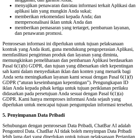
menyajikan penawaran dan/atau informasi terkait Aplikasi dan
aplikasi lain yang mungkin Anda sukai;
memberikan rekomendasi kepada Anda; dan
mempersonalisasi iklan untuk Anda dan
memberikan pemasaran yang tertarget, pembaruan layanan,
dan penawaran promosi.
Pemrosesan informasi ini diperlukan untuk tujuan pelaksanaan
kontrak yang Anda ikuti, guna mendukung pengoperasian Aplikasi,
memfasilitasi pengiriman produk dan layanan yang diminta,
memungkinkan pemeliharaan dan pembaruan Aplikasi berdasarkan
Pasal 6(1)(b) GDPR, dan tujuan yang dibenarkan oleh kepentingan
sah kami dalam menyediakan iklan dan konten yang menarik bagi
Anda serta meningkatkan layanan kami sesuai dengan Pasal 6(1)(f)
GDPR (“aturan keseimbangan kepentingan”). Pengungkapan ID
iklan Anda kepada pihak ketiga untuk tujuan periklanan perilaku
didasarkan pada persetujuan Anda sesuai dengan Pasal 6(1)(a)
GDPR. Kami hanya memproses informasi Anda sejauh yang
diperlukan untuk mencapai tujuan pengumpulan informasi tersebut.
5. Penyimpanan Data Pribadi
Sehubungan dengan pemrosesan Data Pribadi, ChatBar AI adalah
Pengontrol Data. ChatBar AI tidak boleh menyimpan Data Pribadi
lebih lama dari yang diperlukan untuk tujuan pelaksanaan Perjanjian