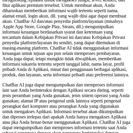
fitur aplikasi premium tersebut. Untuk membuat akun, Anda
diharuskan memberikan informasi wajib tertentu seperti nama,
alamat email, login akun, dll. yang wajib diisi agar dapat membuat
akun. ChatBar AI dan/atau penyedia platform/layanan (misalnya
Apple App Store, Google Play, Steam, dll.) mengumpulkan
informasi keuangan berdasarkan syarat dan ketentuan yang
tercantum dalam Kebijakan Privasi ini dan/atau Kebijakan Privasi
penyedia platform/layanan itu sendiri, yang dapat ditemukan di
masing-masing platform. ChatBar AI tidak menggunakan informasi
keuangan untuk tujuan apa pun selain memproses pembayaran.
Anda juga dapat, tetapi mungkin tidak diwajibkan, memberikan
informasi sukarela tertentu seperti tanggal lahir, nama layar, profil
pribadi Anda di Aplikasi, minat dan penggunaan berbagai aplikasi,
produk, dan layanan, serta informasi pribadi atau preferensi lainnya.
ChatBar AI juga dapat mengumpulkan dan memproses informasi
lain saat Anda berinteraksi dengan Aplikasi secara daring, seperti
jenis peramban yang Anda gunakan, jenis sistem operasi yang Anda
gunakan; alamat IP atau pengenal unik lainnya seperti pengenal
perangkat dari komputer atau perangkat Anda yang digunakan
untuk mengakses Aplikasi. Informasi tersebut akan dikumpulkan
dan diproses terlepas dari apakah Anda hanya mengakses Aplikasi
atau jika Anda benar-benar menggunakan Aplikasi. ChatBar AI juga
dapat mengumpulkan dan memproses informasi tertentu saat Anda
sebagai pengguna dengan akun pengguna berinteraksi dengan