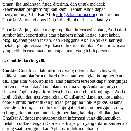
teman jika undangan Anda diterima, dan untuk melacak
keberhasilan program rujukan kami. Teman Anda dapat
menghubungi ChatBar AI di
info@chatbar-ai.com
untuk meminta
ChatBar AI menghapus Data Pribadi ini dari basis datanya.
ChatBar AI juga dapat mengumpulkan informasi tentang Anda dari
sumber lain, seperti situs atau platform pihak ketiga, surat kabar,
blog, layanan pesan instan, dan Pengguna Akhir Aplikasi lainnya
melalui pengoperasian Aplikasi untuk memberikan Anda informasi
yang lebih bermanfaat dan pengalaman yang lebih personal.
3. Cookie dan log, dll.
Cookie.
Cookie adalah informasi yang ditempatkan situs web,
aplikasi, atau platform di hard drive atau perangkat komputer Anda,
dll., agar situs web, aplikasi, atau platform tersebut dapat mengingat
preferensi Anda dan/atau halaman mana yang Anda kunjungi di
situs web/aplikasi/platform tersebut dan membuat kunjungan Anda
lebih efisien dan menyenangkan. ChatBar AI dapat menggunakan
cookie untuk menentukan jumlah pengguna unik Aplikasi selama
periode tertentu, atau untuk mengingat detail akun pengguna, dll.,
sehingga kebutuhan untuk login berulang kali dapat dihilangkan.
ChatBar AI dapat menggabungkan informasi yang dikumpulkan
melalui cookie dengan Data Pribadi apa pun yang dikirimkan secara
daring saat menggunakan Aplikasi untuk membantu