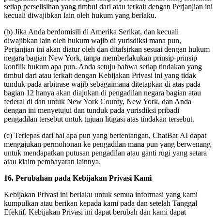
setiap perselisihan yang timbul dari atau terkait dengan Perjanjian ini
kecuali diwajibkan lain oleh hukum yang berlaku.
(b) Jika Anda berdomisili di Amerika Serikat, dan kecuali
diwajibkan lain oleh hukum wajib di yurisdiksi mana pun,
Perjanjian ini akan diatur oleh dan ditafsirkan sesuai dengan hukum
negara bagian New York, tanpa memberlakukan prinsip-prinsip
konflik hukum apa pun. Anda setuju bahwa setiap tindakan yang
timbul dari atau terkait dengan Kebijakan Privasi ini yang tidak
tunduk pada arbitrase wajib sebagaimana ditetapkan di atas pada
bagian 12 hanya akan diajukan di pengadilan negara bagian atau
federal di dan untuk New York County, New York, dan Anda
dengan ini menyetujui dan tunduk pada yurisdiksi pribadi
pengadilan tersebut untuk tujuan litigasi atas tindakan tersebut.
(c) Terlepas dari hal apa pun yang bertentangan, ChatBar AI dapat
mengajukan permohonan ke pengadilan mana pun yang berwenang
untuk mendapatkan putusan pengadilan atau ganti rugi yang setara
atau klaim pembayaran lainnya.
16. Perubahan pada Kebijakan Privasi Kami
Kebijakan Privasi ini berlaku untuk semua informasi yang kami
kumpulkan atau berikan kepada kami pada dan setelah Tanggal
Efektif. Kebijakan Privasi ini dapat berubah dan kami dapat