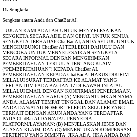
11. Sengketa
Sengketa antara Anda dan ChatBar AI.
TUJUAN KAMI ADALAH UNTUK MENYELESAIKAN
SENGKETA SECARA ADIL DAN CEPAT. UNTUK SEMUA
SENGKETA TERHADAP ChatBar AI, ANDA SETUJU UNTUK
MENGHUBUNGI ChatBar AI TERLEBIH DAHULU DAN
MENCOBA UNTUK MENYELESAIKAN SENGKETA
SECARA INFORMAL DENGAN MENGIRIMKAN
PEMBERITAHUAN TERTULIS TENTANG KLAIM
(“PEMBERITAHUAN”) KEPADA ChatBar AI.
PEMBERITAHUAN KEPADA ChatBar AI HARUS DIKIRIM
MELALUI SURAT TERDAFTAR KE ALAMAT YANG
TERCANTUM PADA BAGIAN 17 DI BAWAH INI ATAU
MELALUI EMAIL DENGAN KONFIRMASI PENERIMAAN.
PEMBERITAHUAN HARUS (A) MENCANTUMKAN NAMA
ANDA, ALAMAT TEMPAT TINGGAL DAN ALAMAT EMAIL
ANDA DAN/ATAU NOMOR TELEPON SELULER YANG
TERKAIT DENGAN AKUN ANDA YANG TERDAFTAR
PADA ChatBar AI DAN/ATAU PENYEDIA
PLATFORM/LAYANAN; (B) MENJELASKAN JENIS DAN
ALASAN KLAIM; DAN (C) MENENTUKAN KOMPENSASI
TERTENTU YANG DIMINTA, JIKA ADA. JIKA ANDA DAN