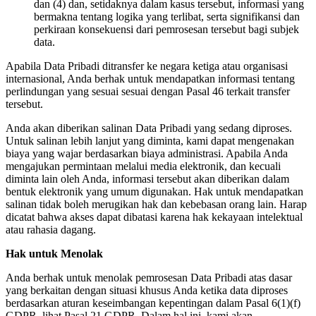
dan (4) dan, setidaknya dalam kasus tersebut, informasi yang
bermakna tentang logika yang terlibat, serta signifikansi dan
perkiraan konsekuensi dari pemrosesan tersebut bagi subjek
data.
Apabila Data Pribadi ditransfer ke negara ketiga atau organisasi
internasional, Anda berhak untuk mendapatkan informasi tentang
perlindungan yang sesuai sesuai dengan Pasal 46 terkait transfer
tersebut.
Anda akan diberikan salinan Data Pribadi yang sedang diproses.
Untuk salinan lebih lanjut yang diminta, kami dapat mengenakan
biaya yang wajar berdasarkan biaya administrasi. Apabila Anda
mengajukan permintaan melalui media elektronik, dan kecuali
diminta lain oleh Anda, informasi tersebut akan diberikan dalam
bentuk elektronik yang umum digunakan. Hak untuk mendapatkan
salinan tidak boleh merugikan hak dan kebebasan orang lain. Harap
dicatat bahwa akses dapat dibatasi karena hak kekayaan intelektual
atau rahasia dagang.
Hak untuk Menolak
Anda berhak untuk menolak pemrosesan Data Pribadi atas dasar
yang berkaitan dengan situasi khusus Anda ketika data diproses
berdasarkan aturan keseimbangan kepentingan dalam Pasal 6(1)(f)
GDPR, lihat Pasal 21 GDPR. Dalam hal ini, kami akan