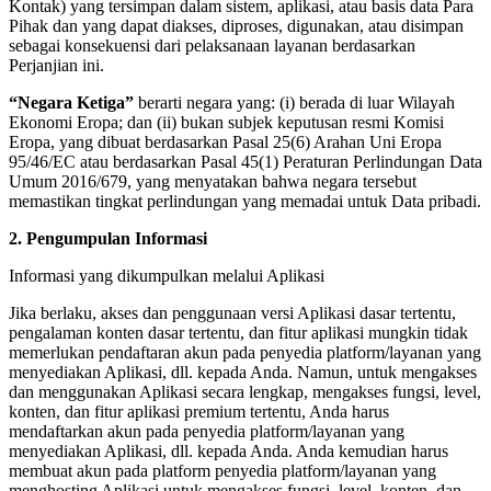
Kontak) yang tersimpan dalam sistem, aplikasi, atau basis data Para
Pihak dan yang dapat diakses, diproses, digunakan, atau disimpan
sebagai konsekuensi dari pelaksanaan layanan berdasarkan
Perjanjian ini.
“Negara Ketiga”
berarti negara yang: (i) berada di luar Wilayah
Ekonomi Eropa; dan (ii) bukan subjek keputusan resmi Komisi
Eropa, yang dibuat berdasarkan Pasal 25(6) Arahan Uni Eropa
95/46/EC atau berdasarkan Pasal 45(1) Peraturan Perlindungan Data
Umum 2016/679, yang menyatakan bahwa negara tersebut
memastikan tingkat perlindungan yang memadai untuk Data pribadi.
2. Pengumpulan Informasi
Informasi yang dikumpulkan melalui Aplikasi
Jika berlaku, akses dan penggunaan versi Aplikasi dasar tertentu,
pengalaman konten dasar tertentu, dan fitur aplikasi mungkin tidak
memerlukan pendaftaran akun pada penyedia platform/layanan yang
menyediakan Aplikasi, dll. kepada Anda. Namun, untuk mengakses
dan menggunakan Aplikasi secara lengkap, mengakses fungsi, level,
konten, dan fitur aplikasi premium tertentu, Anda harus
mendaftarkan akun pada penyedia platform/layanan yang
menyediakan Aplikasi, dll. kepada Anda. Anda kemudian harus
membuat akun pada platform penyedia platform/layanan yang
menghosting Aplikasi untuk mengakses fungsi, level, konten, dan