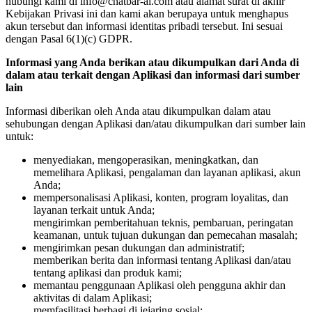
hubungi kami di info@chatbar-ai.com atau alamat surat di akhir
Kebijakan Privasi ini dan kami akan berupaya untuk menghapus
akun tersebut dan informasi identitas pribadi tersebut. Ini sesuai
dengan Pasal 6(1)(c) GDPR.
Informasi yang Anda berikan atau dikumpulkan dari Anda di
dalam atau terkait dengan Aplikasi dan informasi dari sumber
lain
Informasi diberikan oleh Anda atau dikumpulkan dalam atau
sehubungan dengan Aplikasi dan/atau dikumpulkan dari sumber lain
untuk:
menyediakan, mengoperasikan, meningkatkan, dan
memelihara Aplikasi, pengalaman dan layanan aplikasi, akun
Anda;
mempersonalisasi Aplikasi, konten, program loyalitas, dan
layanan terkait untuk Anda;
mengirimkan pemberitahuan teknis, pembaruan, peringatan
keamanan, untuk tujuan dukungan dan pemecahan masalah;
mengirimkan pesan dukungan dan administratif;
memberikan berita dan informasi tentang Aplikasi dan/atau
tentang aplikasi dan produk kami;
memantau penggunaan Aplikasi oleh pengguna akhir dan
aktivitas di dalam Aplikasi;
memfasilitasi berbagi di jejaring sosial;