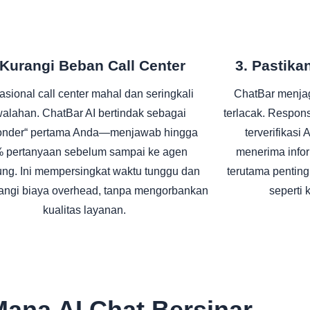
 Kurangi Beban Call Center
3. Pastik
sional call center mahal dan seringkali
ChatBar menjag
alahan. ChatBar AI bertindak sebagai
terlacak. Respon
onder“ pertama Anda—menjawab hingga
terverifikas
 pertanyaan sebelum sampai ke agen
menerima info
ung. Ini mempersingkat waktu tunggu dan
terutama penting
ngi biaya overhead, tanpa mengorbankan
seperti 
kualitas layanan.
ana AI Chat Bersinar