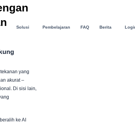
dengan
an
Solusi
Pembelajaran
FAQ
Berita
Logi
ukung
 tekanan yang
an akurat –
al. Di sisi lain,
yang
eralih ke AI