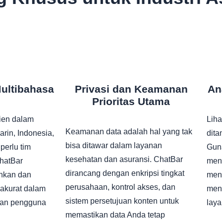
ltibahasa
Privasi dan Keamanan
An
Prioritas Utama
lien dalam
Liha
Keamanan data adalah hal yang tak
rin, Indonesia,
dita
bisa ditawar dalam layanan
perlu tim
Guna
kesehatan dan asuransi. ChatBar
ChatBar
men
dirancang dengan enkripsi tingkat
hkan dan
meni
perusahaan, kontrol akses, dan
akurat dalam
meni
sistem persetujuan konten untuk
kan pengguna
lay
memastikan data Anda tetap