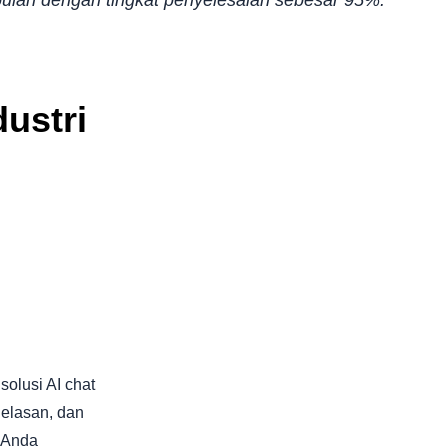
dustri
olusi AI chat
elasan, dan
 Anda