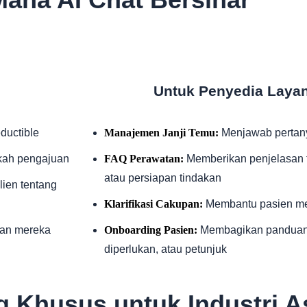
Untuk Penyedia Laya
ductible
Manajemen Janji Temu:
Menjawab pertan
kah pengajuan
FAQ Perawatan:
Memberikan penjelasan t
atau persiapan tindakan
ien tentang
Klarifikasi Cakupan:
Membantu pasien me
an mereka
Onboarding Pasien:
Membagikan panduan r
diperlukan, atau petunjuk
ng Khusus untuk Industri A