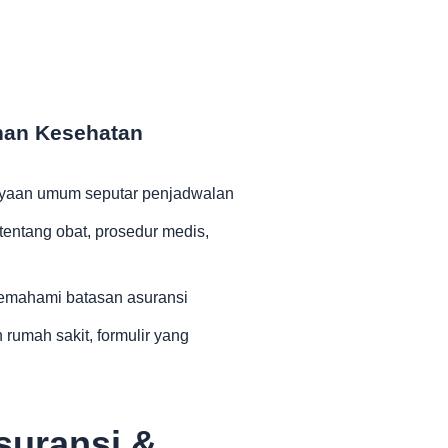
nan Kesehatan
yaan umum seputar penjadwalan
entang obat, prosedur medis,
mahami batasan asuransi
umah sakit, formulir yang
suransi &