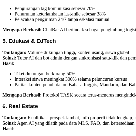
Pengurangan lag komunikasi sebesar 70%
Penurunan keterlambatan last-mile sebesar 38%
Pelacakan pengiriman 24/7 tanpa eskalasi manual
Mengapa Berhasil:
ChatBar AI bertindak sebagai penghubung logist
5. Edukasi & EdTech
Tantangan:
Volume dukungan tinggi, konten usang, siswa global
Solusi:
Tutor AI dan bot admin dengan sinkronisasi satu-klik dan pe
Hasil
:
Tiket dukungan berkurang 50%
Interaksi siswa meningkat 300% selama peluncuran kursus
Paritas konten penuh dalam Bahasa Inggris, Mandarin, dan Ba
Mengapa Berhasil:
Protokol TASK secara terus-menerus mengindeks
6. Real Estate
Tantangan:
Kualifikasi prospek lambat, info properti tidak lengkap,
Solusi:
Agen AI yang dilatih pada data MLS, FAQ, dan ketersediaan 
Hasil
: