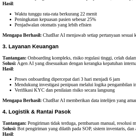
Hasil
:
Waktu tunggu rata-rata berkurang 22 menit
Peningkatan kepuasan pasien sebesar 25%
Penjadwalan otomatis yang lebih efisien
Mengapa Berhasil:
ChatBar AI menjawab setiap pertanyaan sesuai ke
3. Layanan Keuangan
Tantangan:
Onboarding kompleks, risiko regulasi tinggi, celah dala
Solusi:
Agen AI yang disesuaikan dengan kerangka kepatuhan inter
Hasil
:
Proses onboarding dipercepat dari 3 hari menjadi 6 jam
Mendukung investigasi penipuan melalui logika pengambilan inf
Verifikasi KYC dan penilaian risiko secara langsung
Mengapa Berhasil:
ChatBar AI memberikan data intelijen yang aman, 
4. Logistik & Rantai Pasok
Tantangan:
Pengiriman tidak terduga, pembaruan manual, resolusi m
Solusi:
Bot pengiriman yang dilatih pada SOP, sistem inventaris, dan a
Hasil
: