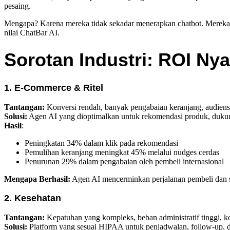
pesaing.
Mengapa? Karena mereka tidak sekadar menerapkan chatbot. Mereka m
nilai ChatBar AI.
Sorotan Industri: ROI Nya
1. E-Commerce & Ritel
Tantangan:
Konversi rendah, banyak pengabaian keranjang, audiens
Solusi:
Agen AI yang dioptimalkan untuk rekomendasi produk, dukung
Hasil
:
Peningkatan 34% dalam klik pada rekomendasi
Pemulihan keranjang meningkat 45% melalui nudges cerdas
Penurunan 29% dalam pengabaian oleh pembeli internasional
Mengapa Berhasil:
Agen AI mencerminkan perjalanan pembeli dan s
2. Kesehatan
Tantangan:
Kepatuhan yang kompleks, beban administratif tinggi, k
Solusi:
Platform yang sesuai HIPAA untuk penjadwalan, follow-up, da