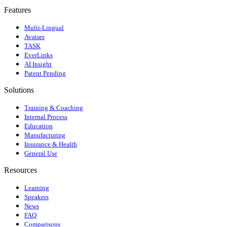
Features
Multi-Lingual
Avatars
TASK
EverLinks
AI Insight
Patent Pending
Solutions
Training & Coaching
Internal Process
Education
Manufacturing
Insurance & Health
General Use
Resources
Learning
Speakers
News
FAQ
Comparisons