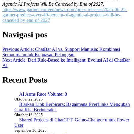
Agentic AI Projects Will Be Canceled by End of 2027
.
https://www.gartner.com/en/newsroom/press-releases/2025-06-25-
gartner-predicts-over-40-percent-of-agentic-ai-projects-will-be-
canceled-by-end-of-2027
Navigasi pos
Previous Article: ChatBar AI vs. Support Manusia: Kombinasi
Sempurna untuk Kepuasan Pelanggan
Next Article: Dari Rule-Based ke Intelligent: Evolusi AI di ChatBar
AI
Recent Posts
AI Arms Race Volume: 8
Oktober 22, 2025
Biarkan Link Berbicara: Bagaimana EverLinks Mengubah
Cara Kita Berinteraksi
Oktober 16, 2025
Shared Projects di ChatGPT: Game-Changer untuk Power
User
September 30, 2025