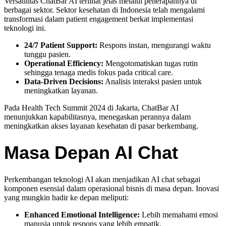
Versatilitas ChatBar AI terlihat jelas melalui penerapannya di
berbagai sektor. Sektor kesehatan di Indonesia telah mengalami
transformasi dalam patient engagement berkat implementasi
teknologi ini.
24/7 Patient Support:
Respons instan, mengurangi waktu
tunggu pasien.
Operational Efficiency:
Mengotomatiskan tugas rutin
sehingga tenaga medis fokus pada critical care.
Data-Driven Decisions:
Analisis interaksi pasien untuk
meningkatkan layanan.
Pada Health Tech Summit 2024 di Jakarta, ChatBar AI
menunjukkan kapabilitasnya, menegaskan perannya dalam
meningkatkan akses layanan kesehatan di pasar berkembang.
Masa Depan AI Chat
Perkembangan teknologi AI akan menjadikan AI chat sebagai
komponen esensial dalam operasional bisnis di masa depan. Inovasi
yang mungkin hadir ke depan meliputi:
Enhanced Emotional Intelligence:
Lebih memahami emosi
manusia untuk respons yang lebih empatik.