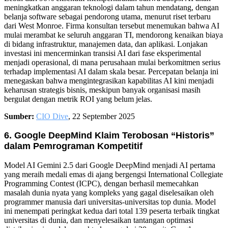
meningkatkan anggaran teknologi dalam tahun mendatang, dengan
belanja software sebagai pendorong utama, menurut riset terbaru
dari West Monroe. Firma konsultan tersebut menemukan bahwa AI
mulai merambat ke seluruh anggaran TI, mendorong kenaikan biaya
di bidang infrastruktur, manajemen data, dan aplikasi. Lonjakan
investasi ini mencerminkan transisi AI dari fase eksperimental
menjadi operasional, di mana perusahaan mulai berkomitmen serius
terhadap implementasi AI dalam skala besar. Percepatan belanja ini
menegaskan bahwa mengintegrasikan kapabilitas AI kini menjadi
keharusan strategis bisnis, meskipun banyak organisasi masih
bergulat dengan metrik ROI yang belum jelas.
Sumber:
CIO Dive
, 22 September 2025
6. Google DeepMind Klaim Terobosan “Historis”
dalam Pemrograman Kompetitif
Model AI Gemini 2.5 dari Google DeepMind menjadi AI pertama
yang meraih medali emas di ajang bergengsi International Collegiate
Programming Contest (ICPC), dengan berhasil memecahkan
masalah dunia nyata yang kompleks yang gagal diselesaikan oleh
programmer manusia dari universitas-universitas top dunia. Model
ini menempati peringkat kedua dari total 139 peserta terbaik tingkat
universitas di dunia, dan menyelesaikan tantangan optimasi