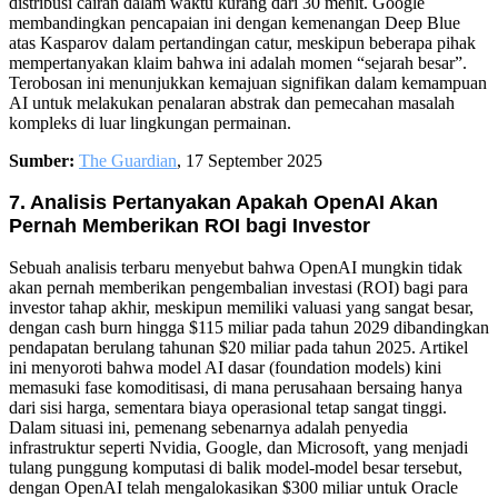
distribusi cairan dalam waktu kurang dari 30 menit. Google
membandingkan pencapaian ini dengan kemenangan Deep Blue
atas Kasparov dalam pertandingan catur, meskipun beberapa pihak
mempertanyakan klaim bahwa ini adalah momen “sejarah besar”.
Terobosan ini menunjukkan kemajuan signifikan dalam kemampuan
AI untuk melakukan penalaran abstrak dan pemecahan masalah
kompleks di luar lingkungan permainan.
Sumber:
The Guardian
, 17 September 2025
7. Analisis Pertanyakan Apakah OpenAI Akan
Pernah Memberikan ROI bagi Investor
Sebuah analisis terbaru menyebut bahwa OpenAI mungkin tidak
akan pernah memberikan pengembalian investasi (ROI) bagi para
investor tahap akhir, meskipun memiliki valuasi yang sangat besar,
dengan cash burn hingga $115 miliar pada tahun 2029 dibandingkan
pendapatan berulang tahunan $20 miliar pada tahun 2025. Artikel
ini menyoroti bahwa model AI dasar (foundation models) kini
memasuki fase komoditisasi, di mana perusahaan bersaing hanya
dari sisi harga, sementara biaya operasional tetap sangat tinggi.
Dalam situasi ini, pemenang sebenarnya adalah penyedia
infrastruktur seperti Nvidia, Google, dan Microsoft, yang menjadi
tulang punggung komputasi di balik model-model besar tersebut,
dengan OpenAI telah mengalokasikan $300 miliar untuk Oracle