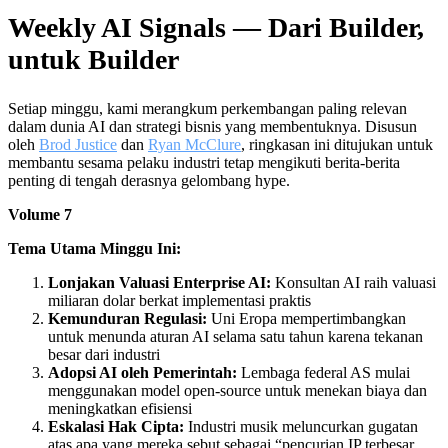
Weekly AI Signals — Dari Builder,
untuk Builder
Setiap minggu, kami merangkum perkembangan paling relevan
dalam dunia AI dan strategi bisnis yang membentuknya. Disusun
oleh
Brod Justice
dan
Ryan McClure
, ringkasan ini ditujukan untuk
membantu sesama pelaku industri tetap mengikuti berita-berita
penting di tengah derasnya gelombang hype.
Volume 7
Tema Utama Minggu Ini:
Lonjakan Valuasi Enterprise AI:
Konsultan AI raih valuasi
miliaran dolar berkat implementasi praktis
Kemunduran Regulasi:
Uni Eropa mempertimbangkan
untuk menunda aturan AI selama satu tahun karena tekanan
besar dari industri
Adopsi AI oleh Pemerintah:
Lembaga federal AS mulai
menggunakan model open-source untuk menekan biaya dan
meningkatkan efisiensi
Eskalasi Hak Cipta:
Industri musik meluncurkan gugatan
atas apa yang mereka sebut sebagai “pencurian IP terbesar