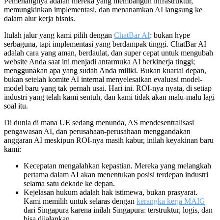
Pemenangnya adalah mereka yang membangun infrastruktur,
memungkinkan implementasi, dan menanamkan AI langsung ke
dalam alur kerja bisnis.
Itulah jalur yang kami pilih dengan
ChatBar AI
: bukan hype
serbaguna, tapi implementasi yang berdampak tinggi. ChatBar AI
adalah cara yang aman, berdaulat, dan super cepat untuk mengubah
website Anda saat ini menjadi antarmuka AI berkinerja tinggi;
menggunakan apa yang sudah Anda miliki. Bukan kuartal depan,
bukan setelah komite AI internal menyelesaikan evaluasi model-
model baru yang tak pernah usai. Hari ini. ROI-nya nyata, di setiap
industri yang telah kami sentuh, dan kami tidak akan malu-malu lagi
soal itu.
Di dunia di mana UE sedang menunda, AS mendesentralisasi
pengawasan AI, dan perusahaan-perusahaan menggandakan
anggaran AI meskipun ROI-nya masih kabur, inilah keyakinan baru
kami:
Kecepatan mengalahkan kepastian. Mereka yang melangkah
pertama dalam AI akan menentukan posisi terdepan industri
selama satu dekade ke depan.
Kejelasan hukum adalah hak istimewa, bukan prasyarat.
Kami memilih untuk selaras dengan
kerangka kerja MAIG
dari Singapura karena inilah Singapura: terstruktur, logis, dan
bisa dijalankan.