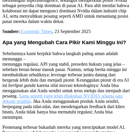
membangun superintelligence, sekaligus memperkuat posisi Nvidia
sebagai penyedia chip dominan di pasar AI. Para ahli menilai bahwa
kolaborasi ini dapat mengunci dominasi Nvidia dalam industri chip
AI, serta menyulitkan pesaing seperti AMD untuk menantang posisi
pasar mereka dalam waktu dekat.
Sumber:
Economic Times
, 23 September 2025
Apa yang Mengubah Cara Pikir Kami Minggu Ini?
Sebelumnya kami berpikir bahwa langkah paling aman adalah
menunggu –
menunggu regulasi, API yang stabil, preseden hukum yang jelas –
sebelum benar-benar masuk pasar. Namun, setiap berita minggu ini
membuktikan sebaliknya: leverage terbesar justru datang dari
bergerak lebih dulu dan menjadi pionir. Keunggulan pionir di era AI
ini
berlipat ganda
karena sifat inovasi teknologinya: Anda bisa
menggunakan alat Anda sendiri untuk terus melaju dan menjauh dari
pesaing.
Sama seperti yang telah dilakukan NVIDIA selama satu
dekade terakhir
. Jika Anda menggunakan produk Anda sendiri,
berpegang pada nilai-nilai, dan mendengarkan feedback dari klien
bisnis,
Anda tidak hanya bisa mematuhi regulasi; Anda bisa
memimpin.
Pemenang terbesar bukanlah mereka yang menciptakan model AI.