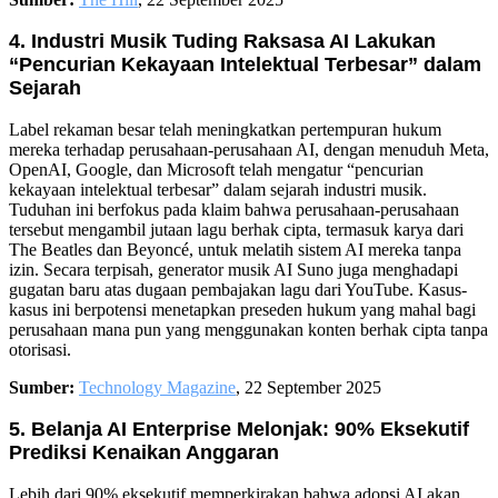
4. Industri Musik Tuding Raksasa AI Lakukan
“Pencurian Kekayaan Intelektual Terbesar” dalam
Sejarah
Label rekaman besar telah meningkatkan pertempuran hukum
mereka terhadap perusahaan-perusahaan AI, dengan menuduh Meta,
OpenAI, Google, dan Microsoft telah mengatur “pencurian
kekayaan intelektual terbesar” dalam sejarah industri musik.
Tuduhan ini berfokus pada klaim bahwa perusahaan-perusahaan
tersebut mengambil jutaan lagu berhak cipta, termasuk karya dari
The Beatles dan Beyoncé, untuk melatih sistem AI mereka tanpa
izin. Secara terpisah, generator musik AI Suno juga menghadapi
gugatan baru atas dugaan pembajakan lagu dari YouTube. Kasus-
kasus ini berpotensi menetapkan preseden hukum yang mahal bagi
perusahaan mana pun yang menggunakan konten berhak cipta tanpa
otorisasi.
Sumber:
Technology Magazine
, 22 September 2025
5. Belanja AI Enterprise Melonjak: 90% Eksekutif
Prediksi Kenaikan Anggaran
Lebih dari 90% eksekutif memperkirakan bahwa adopsi AI akan