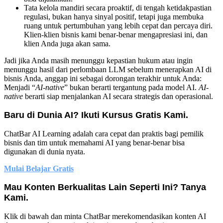
Tata kelola mandiri secara proaktif, di tengah ketidakpastian
regulasi, bukan hanya sinyal positif, tetapi juga membuka
ruang untuk pertumbuhan yang lebih cepat dan percaya diri.
Klien-klien bisnis kami benar-benar mengapresiasi ini, dan
klien Anda juga akan sama.
Jadi jika Anda masih menunggu kepastian hukum atau ingin
menunggu hasil dari perlombaan LLM sebelum menerapkan AI di
bisnis Anda, anggap ini sebagai dorongan terakhir untuk Anda:
Menjadi “
AI-native
” bukan berarti tergantung pada model AI.
AI-
native
berarti siap menjalankan AI secara strategis dan operasional.
Baru di Dunia AI? Ikuti Kursus Gratis Kami.
ChatBar AI Learning adalah cara cepat dan praktis bagi pemilik
bisnis dan tim untuk memahami AI yang benar-benar bisa
digunakan di dunia nyata.
Mulai Belajar Gratis
Mau Konten Berkualitas Lain Seperti Ini? Tanya
Kami.
Klik di bawah dan minta ChatBar merekomendasikan konten AI