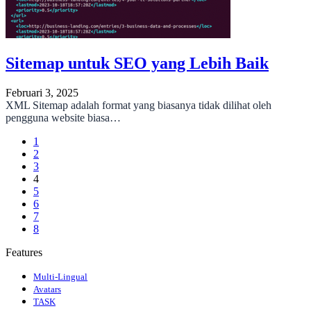
Sitemap untuk SEO yang Lebih Baik
Februari 3, 2025
XML Sitemap adalah format yang biasanya tidak dilihat oleh
pengguna website biasa…
1
2
3
4
5
6
7
8
Features
Multi-Lingual
Avatars
TASK