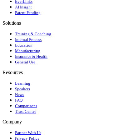
EverLinks
AI Insight
Patent Pending
Solutions
Training & Coaching
Internal Process
Education
Manufacturing
Insurance & Health
General Use
Resources
Learning
Speakers
News
FAQ
Comparisons
Trust Center
Company
Partner With Us
Privacy Policy