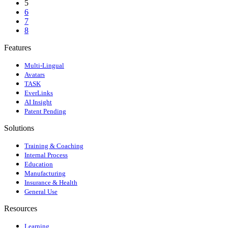
5
6
7
8
Features
Multi-Lingual
Avatars
TASK
EverLinks
AI Insight
Patent Pending
Solutions
Training & Coaching
Internal Process
Education
Manufacturing
Insurance & Health
General Use
Resources
Learning