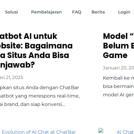
Solusi
Pembelajaran
FAQ
Berita
Login
atbot AI untuk
Model “
bsite: Bagaimana
Belum B
ka Situs Anda Bisa
Game
njawab?
Januari 20, 2
ri 21, 2025
Kembali ke 
bisa bermain
pkan situs Anda dengan ChatBar
model AI gen
chatbot yang merespons real-time,
ai brand, dan siap konversi…