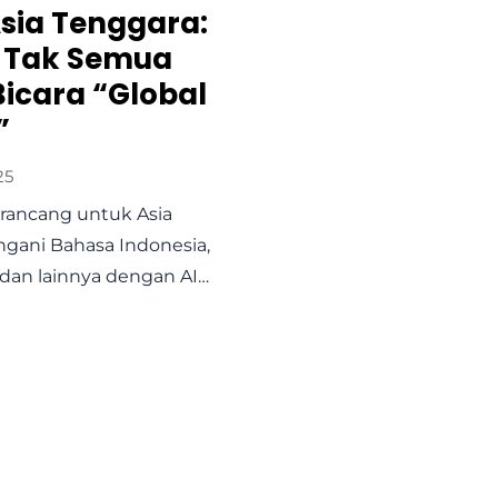
sia Tenggara:
 Tak Semua
icara “Global
”
25
irancang untuk Asia
ngani Bahasa Indonesia,
, dan lainnya dengan AI…