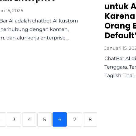
untuk A
ri 15, 2025
Karena
Bar AI adalah chatbot AI kustom
Orang B
 terhubung dengan konten,
Default
m, dan alur kerja enterprise…
Januari 15, 20
ChatBar AI d
Tenggara. Ta
Taglish, Thai
2
3
4
5
6
7
8