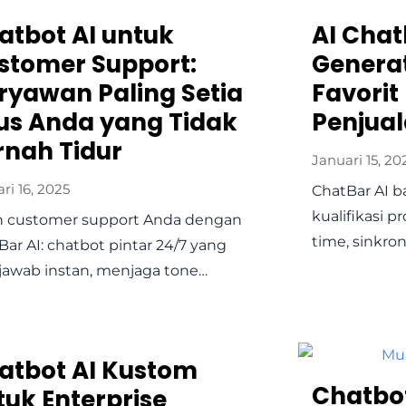
atbot AI untuk
AI Chat
stomer Support:
Genera
ryawan Paling Setia
Favorit
tus Anda yang Tidak
Penjua
rnah Tidur
Januari 15, 20
ri 16, 2025
ChatBar AI b
kualifikasi p
 customer support Anda dengan
time, sinkro
Bar AI: chatbot pintar 24/7 yang
awab instan, menjaga tone…
atbot AI Kustom
Chatbot
tuk Enterprise