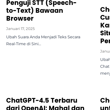
Penguji STT (Speech-
Ch
to-Text) Bawaan
Cu
Browser
Ka
Januari 17, 2025
Si
Ubah Suara Anda Menjadi Teks Secara
Pe
Real-Time di Sini…
Janua
Ubah
Chat
menj
ChatGPT-4.5 Terbaru
Ch
dari OpenAI: Mahal dan
un