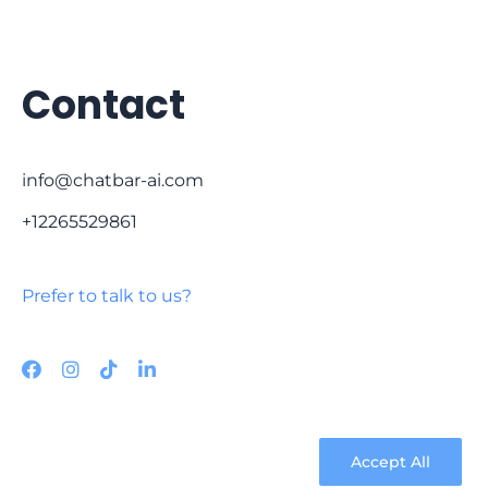
Contact
info@chatbar-ai.com
+12265529861
Prefer to talk to us?
Accept All