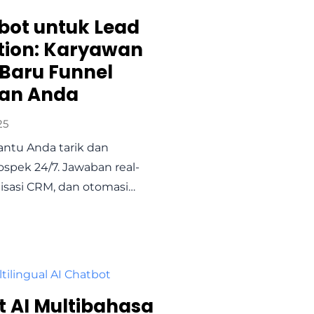
bot untuk Lead
tion: Karyawan
 Baru Funnel
lan Anda
25
antu Anda tarik dan
rospek 24/7. Jawaban real-
nisasi CRM, dan otomasi…
 AI Multibahasa