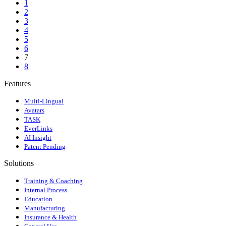
1
2
3
4
5
6
7
8
Features
Multi-Lingual
Avatars
TASK
EverLinks
AI Insight
Patent Pending
Solutions
Training & Coaching
Internal Process
Education
Manufacturing
Insurance & Health