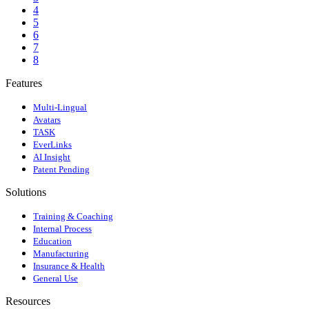
4
5
6
7
8
Features
Multi-Lingual
Avatars
TASK
EverLinks
AI Insight
Patent Pending
Solutions
Training & Coaching
Internal Process
Education
Manufacturing
Insurance & Health
General Use
Resources